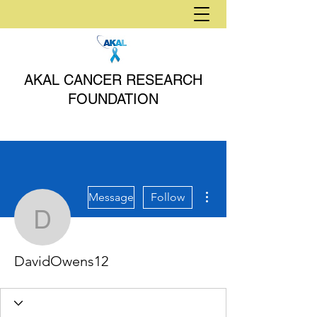
AKAL CANCER RESEARCH
FOUNDATION
More actions
Message
Follow
DavidOwens12
DavidOwens12