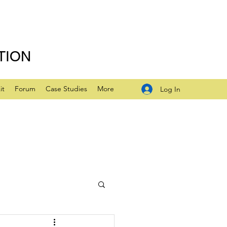
TION
it
Forum
Case Studies
More
Log In