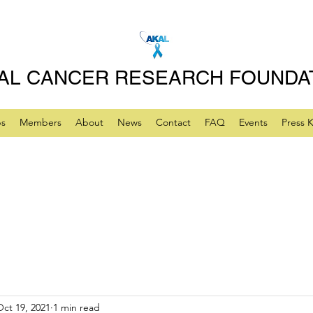
AL CANCER RESEARCH FOUNDA
ps
Members
About
News
Contact
FAQ
Events
Press K
Oct 19, 2021
1 min read