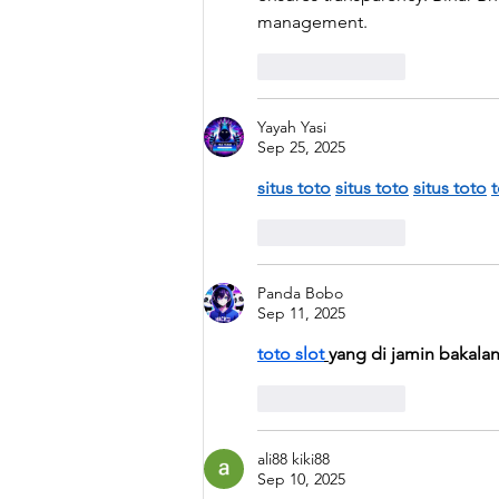
management.
Like
Reply
Yayah Yasi
Sep 25, 2025
situs toto
situs toto
situs toto
t
Like
Reply
Panda Bobo
Sep 11, 2025
toto slot
yang di jamin bakala
Like
Reply
ali88 kiki88
Sep 10, 2025