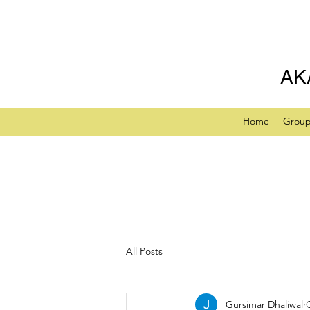
AK
Home
Grou
All Posts
Gursimar Dhaliwal