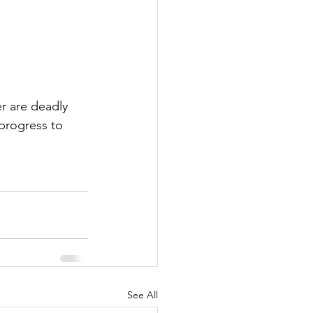
r are deadly 
 progress to 
See All